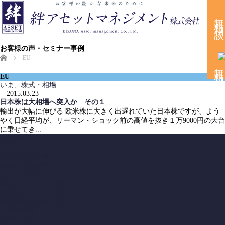
無
料
相
談
お客様の声・セミナー事例
ホーム
EU
EU
いま、株式・相場
|
2015.03.23
日本株は大相場へ突入か その１
輸出が大幅に伸びる 欧米株に大きく出遅れていた日本株ですが、よう
やく日経平均が、リーマン・ショック前の高値を抜き１万9000円の大台
に乗せてき...
会社案内
IFAとは
金融商品仲介業とは
Q&A「投資信託」
サービス内容
無料セミナーのご案内
出張セミナーのご案内
無料相談のお申し込み
ご相談内容
お問い合わせ