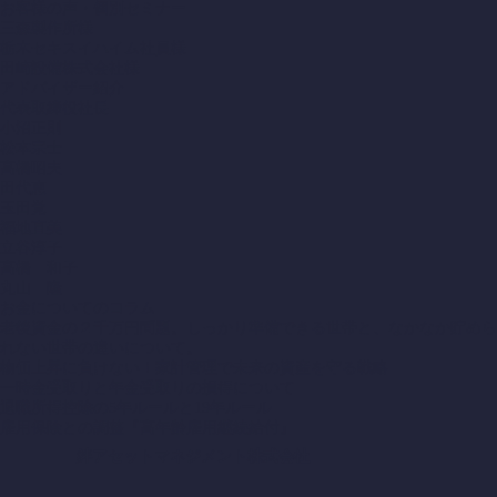
お客様の声・個別セミナー
三森製作所様
栃木セキスイハイム社員様
田崎設備株式会社様
アドバイザー紹介
代表取締役社長
小沼正則
松本宗士
高橋昭夫
田代恵
玉田覚
福地直美
立谷淳子
高橋 和子
丸山 隆
お金についてのコラム
老後資金の２千万円問題。しっかり準備できる世帯と、なかなか貯めら
れない世帯の違いについて。
物価上昇に負けない！家計管理で未来の資産を守る戦略
一時金受取りと年金受取りの損得について
退職所得控除の5年ルールと19年ルール
雇用保険との調整『高年齢雇用継続給付』
絆アセットマネジメント株式会社