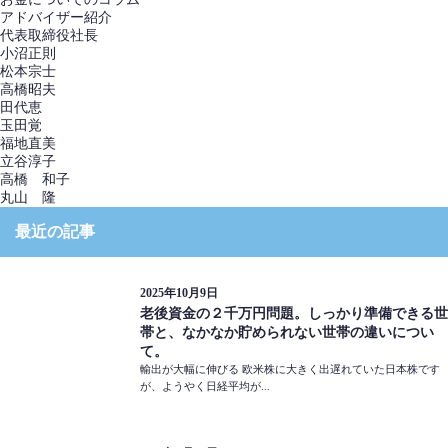
アドバイザー紹介
代表取締役社長
小沼正則
松本宗士
高橋昭夫
田代恵
玉田覚
福地直美
立谷淳子
高橋 和子
丸山 隆
最近の記事
2025年10月9日
老後資金の２千万円問題。しっかり準備できる世
帯と、なかなか貯められない世帯の違いについ
て。
輸出が大幅に伸びる 欧米株に大きく出遅れていた日本株です
が、ようやく日経平均が...