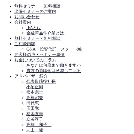
無料セミナー・無料相談
出張セミナーのご案内
お問い合わせ
会社案内
IFAとは
金融商品仲介業とは
無料セミナー・無料相談
ご相談内容
Q&A「投資信託」スタート編
お客様の声・セミナー事例
お金についてのコラム
あなたは何歳まで働きますか
貴方の退職金は激減している
アドバイザー紹介
代表取締役社長
小沼正則
松本宗士
高橋昭夫
田代恵
玉田覚
福地直美
立谷淳子
高橋 和子
丸山 隆