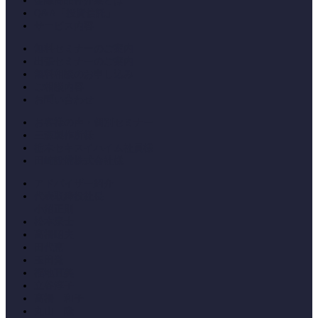
金融商品仲介業とは
Q&A「投資信託」
サービス内容
無料セミナーのご案内
出張セミナーのご案内
無料相談のお申し込み
ご相談内容
お問い合わせ
お客様の声・個別セミナー
三森製作所様
栃木セキスイハイム社員様
田崎設備株式会社様
アドバイザー紹介
代表取締役社長
小沼正則
松本宗士
高橋昭夫
田代恵
玉田覚
福地直美
立谷淳子
高橋 和子
丸山 隆