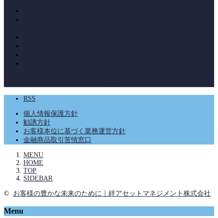
お金についてのコラム
老後資金の２千万円問題。しっかり準備できる世帯と、なかな
か貯められない世帯の違いについて。
物価上昇に負けない！家計管理で未来の資産を守る戦略
一時金受取りと年金受取りの損得について
退職所得控除の5年ルールと19年ルール
雇用保険との調整『高年齢雇用継続給付』
絆アセットマネジメント株式会社
RSS
個人情報保護方針
勧誘方針
お客様本位に基づく業務運営方針
金融商品取引苦情窓口
MENU
HOME
TOP
SIDEBAR
©
お客様の豊かな未来のために｜絆アセットマネジメント株式会社
Menu