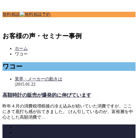
無
料
相
談
お客様の声・セミナー事例
ホーム
ワコー
ワコー
業界・メーカーの動きは
|
2015.01.22
高額時計の販売が爆発的に伸びています
昨年４月の消費税増税後の冷え込みが続いていた消費ですが、ここ
にきて底打ち感が出てきました。 けん引しているのが、富裕層を中
心とした高額消費で...
会社案内
IFAとは