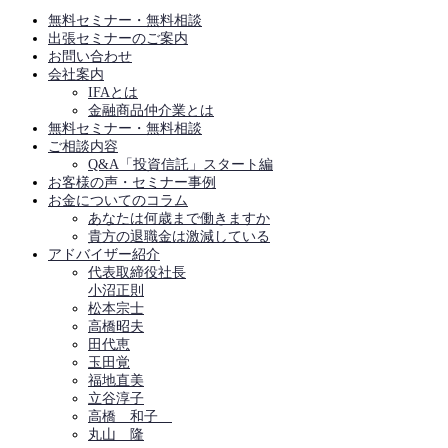
無料セミナー・無料相談
出張セミナーのご案内
お問い合わせ
会社案内
IFAとは
金融商品仲介業とは
無料セミナー・無料相談
ご相談内容
Q&A「投資信託」スタート編
お客様の声・セミナー事例
お金についてのコラム
あなたは何歳まで働きますか
貴方の退職金は激減している
アドバイザー紹介
代表取締役社長
小沼正則
松本宗士
高橋昭夫
田代恵
玉田覚
福地直美
立谷淳子
高橋 和子
丸山 隆