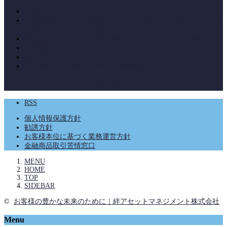
お金についてのコラム
老後資金の２千万円問題。しっかり準備できる世帯と、なかな
か貯められない世帯の違いについて。
物価上昇に負けない！家計管理で未来の資産を守る戦略
一時金受取りと年金受取りの損得について
退職所得控除の5年ルールと19年ルール
雇用保険との調整『高年齢雇用継続給付』
絆アセットマネジメント株式会社
RSS
個人情報保護方針
勧誘方針
お客様本位に基づく業務運営方針
金融商品取引苦情窓口
MENU
HOME
TOP
SIDEBAR
©
お客様の豊かな未来のために｜絆アセットマネジメント株式会社
Menu