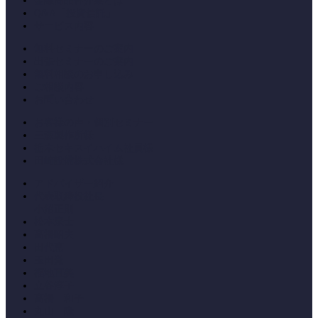
金融商品仲介業とは
Q&A「投資信託」
サービス内容
無料セミナーのご案内
出張セミナーのご案内
無料相談のお申し込み
ご相談内容
お問い合わせ
お客様の声・個別セミナー
三森製作所様
栃木セキスイハイム社員様
田崎設備株式会社様
アドバイザー紹介
代表取締役社長
小沼正則
松本宗士
高橋昭夫
田代恵
玉田覚
福地直美
立谷淳子
高橋 和子
丸山 隆