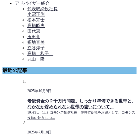
アドバイザー紹介
代表取締役社長
小沼正則
松本宗士
高橋昭夫
田代恵
玉田覚
福地直美
立谷淳子
高橋 和子
丸山 隆
最近の記事
2025年10月9日
老後資金の２千万円問題。しっかり準備できる世帯と、
なかなか貯められない世帯の違いについて。
10月9日（土）コモンズ投信社長 伊井哲朗様をお迎えして、コモンズ
投信の魅力 につ...
2025年7月18日