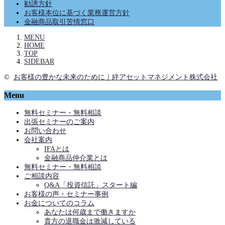
勧誘方針
お客様本位に基づく業務運営方針
金融商品取引苦情窓口
MENU
HOME
TOP
SIDEBAR
©
お客様の豊かな未来のために｜絆アセットマネジメント株式会社
Menu
無料セミナー・無料相談
出張セミナーのご案内
お問い合わせ
会社案内
IFAとは
金融商品仲介業とは
無料セミナー・無料相談
ご相談内容
Q&A「投資信託」スタート編
お客様の声・セミナー事例
お金についてのコラム
あなたは何歳まで働きますか
貴方の退職金は激減している