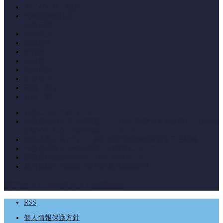
アドバイザー紹介
代表取締役社長
小沼正則
松本宗士
高橋昭夫
田代恵
玉田覚
福地直美
立谷淳子
高橋 和子
丸山 隆
お金についてのコラム
老後資金の２千万円問題。しっかり準備できる世帯と、なかな
か貯められない世帯の違いについて。
物価上昇に負けない！家計管理で未来の資産を守る戦略
一時金受取りと年金受取りの損得について
退職所得控除の5年ルールと19年ルール
雇用保険との調整『高年齢雇用継続給付』
絆アセットマネジメント株式会社
RSS
個人情報保護方針