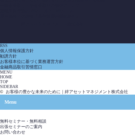
物価上昇に負けない！家計管理で未来の資産を守る戦略
一時金受取りと年金受取りの損得について
退職所得控除の5年ルールと19年ルール
雇用保険との調整『高年齢雇用継続給付』
絆アセットマネジメント株式会社
RSS
個人情報保護方針
勧誘方針
お客様本位に基づく業務運営方針
金融商品取引苦情窓口
MENU
HOME
TOP
SIDEBAR
©
お客様の豊かな未来のために｜絆アセットマネジメント株式会社
Menu
無料セミナー・無料相談
出張セミナーのご案内
お問い合わせ