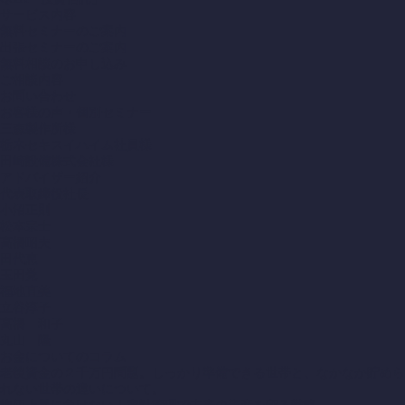
サービス内容
無料セミナーのご案内
出張セミナーのご案内
無料相談のお申し込み
ご相談内容
お問い合わせ
お客様の声・個別セミナー
三森製作所様
栃木セキスイハイム社員様
田崎設備株式会社様
アドバイザー紹介
代表取締役社長
小沼正則
松本宗士
高橋昭夫
田代恵
玉田覚
福地直美
立谷淳子
高橋 和子
丸山 隆
お金についてのコラム
老後資金の２千万円問題。しっかり準備できる世帯と、なかなか貯めら
れない世帯の違いについて。