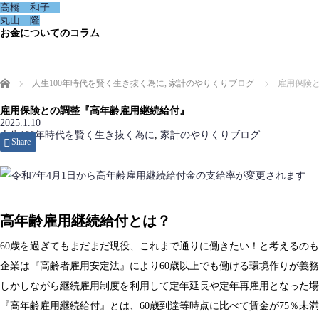
高橋 和子
丸山 隆
お金についてのコラム
ホーム
人生100年時代を賢く生き抜く為に
,
家計のやりくりブログ
雇用保険
雇用保険との調整『高年齢雇用継続給付』
2025.1.10
人生100年時代を賢く生き抜く為に
,
家計のやりくりブログ
Share
高年齢雇用継続給付とは？
60歳を過ぎてもまだまだ現役、これまで通りに働きたい！と考えるの
企業は『高齢者雇用安定法』により60歳以上でも働ける環境作りが義務
しかしながら継続雇用制度を利用して定年延長や定年再雇用となった場
『高年齢雇用継続給付』とは、60歳到達等時点に比べて賃金が75％未