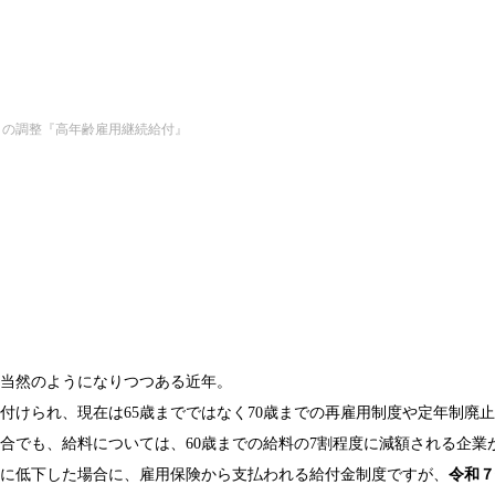
との調整『高年齢雇用継続給付』
も当然のようになりつつある近年。
付けられ、現在は65歳までではなく70歳までの再雇用制度や定年制廃
合でも、給料については、60歳までの給料の7割程度に減額される企業
満に低下した場合に、雇用保険から支払われる給付金制度ですが、
令和７