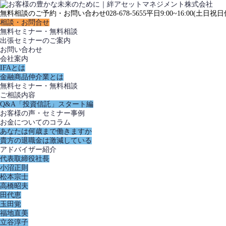
無料相談のご予約・お問い合わせ
028-678-5655
平日9:00~16:00(土日祝日
相談・お問合せ
無料セミナー・無料相談
出張セミナーのご案内
お問い合わせ
会社案内
IFAとは
金融商品仲介業とは
無料セミナー・無料相談
ご相談内容
Q&A「投資信託」スタート編
お客様の声・セミナー事例
お金についてのコラム
あなたは何歳まで働きますか
貴方の退職金は激減している
アドバイザー紹介
代表取締役社長
小沼正則
松本宗士
高橋昭夫
田代恵
玉田覚
福地直美
立谷淳子