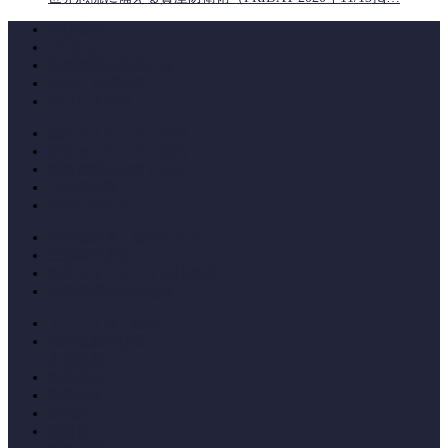
会社案内
IFAとは
金融商品仲介業とは
Q&A「投資信託」
サービス内容
無料セミナーのご案内
出張セミナーのご案内
無料相談のお申し込み
ご相談内容
お問い合わせ
お客様の声・個別セミナー
三森製作所様
栃木セキスイハイム社員様
田崎設備株式会社様
アドバイザー紹介
代表取締役社長
小沼正則
松本宗士
高橋昭夫
田代恵
玉田覚