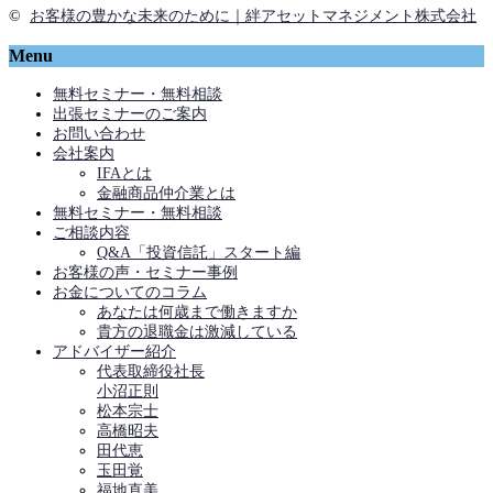
©
お客様の豊かな未来のために｜絆アセットマネジメント株式会社
Menu
無料セミナー・無料相談
出張セミナーのご案内
お問い合わせ
会社案内
IFAとは
金融商品仲介業とは
無料セミナー・無料相談
ご相談内容
Q&A「投資信託」スタート編
お客様の声・セミナー事例
お金についてのコラム
あなたは何歳まで働きますか
貴方の退職金は激減している
アドバイザー紹介
代表取締役社長
小沼正則
松本宗士
高橋昭夫
田代恵
玉田覚
福地直美