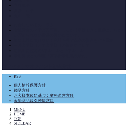
福地直美
立谷淳子
高橋 和子
丸山 隆
お金についてのコラム
老後資金の２千万円問題。しっかり準備できる世帯と、なかな
か貯められない世帯の違いについて。
物価上昇に負けない！家計管理で未来の資産を守る戦略
一時金受取りと年金受取りの損得について
退職所得控除の5年ルールと19年ルール
雇用保険との調整『高年齢雇用継続給付』
絆アセットマネジメント株式会社
RSS
個人情報保護方針
勧誘方針
お客様本位に基づく業務運営方針
金融商品取引苦情窓口
MENU
HOME
TOP
SIDEBAR