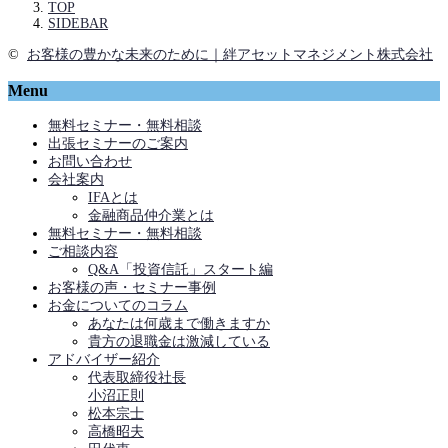
TOP
SIDEBAR
©
お客様の豊かな未来のために｜絆アセットマネジメント株式会社
Menu
無料セミナー・無料相談
出張セミナーのご案内
お問い合わせ
会社案内
IFAとは
金融商品仲介業とは
無料セミナー・無料相談
ご相談内容
Q&A「投資信託」スタート編
お客様の声・セミナー事例
お金についてのコラム
あなたは何歳まで働きますか
貴方の退職金は激減している
アドバイザー紹介
代表取締役社長
小沼正則
松本宗士
高橋昭夫