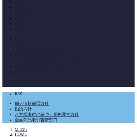
田代恵
玉田覚
福地直美
立谷淳子
高橋 和子
丸山 隆
お金についてのコラム
老後資金の２千万円問題。しっかり準備できる世帯と、なかな
か貯められない世帯の違いについて。
物価上昇に負けない！家計管理で未来の資産を守る戦略
一時金受取りと年金受取りの損得について
退職所得控除の5年ルールと19年ルール
雇用保険との調整『高年齢雇用継続給付』
絆アセットマネジメント株式会社
RSS
個人情報保護方針
勧誘方針
お客様本位に基づく業務運営方針
金融商品取引苦情窓口
MENU
HOME