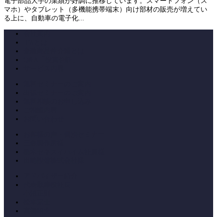
電子部品大手の業績が好調に推移しています。スマートフォン（ス
マホ）やタブレット（多機能携帯端末）向け部材の販売が増えてい
る上に、自動車の電子化...
会社案内
IFAとは
金融商品仲介業とは
Q&A「投資信託」
サービス内容
無料セミナーのご案内
出張セミナーのご案内
無料相談のお申し込み
ご相談内容
お問い合わせ
お客様の声・個別セミナー
三森製作所様
栃木セキスイハイム社員様
田崎設備株式会社様
アドバイザー紹介
代表取締役社長
小沼正則
松本宗士
高橋昭夫